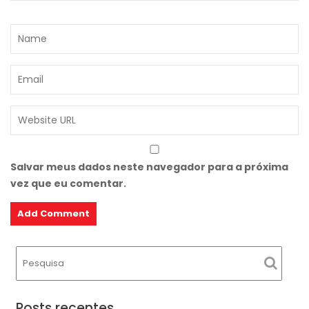
Salvar meus dados neste navegador para a próxima
vez que eu comentar.
Posts recentes