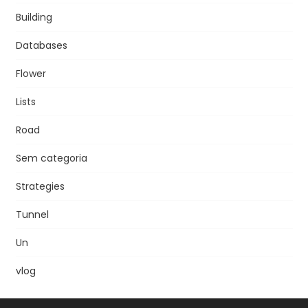
Building
Databases
Flower
Lists
Road
Sem categoria
Strategies
Tunnel
Un
vlog