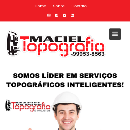
Skip
Home
Sobre
Contato
to
content