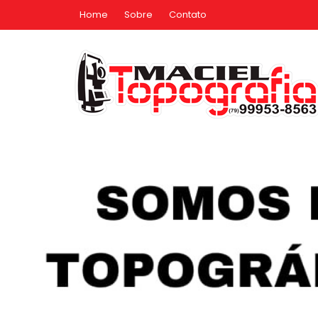
Skip
Home
Sobre
Contato
to
content