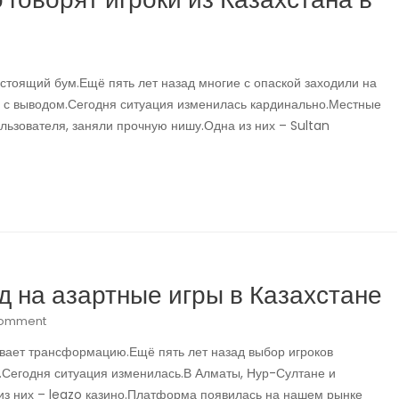
стоящий бум.Ещё пять лет назад многие с опаской заходили на
м с выводом.Сегодня ситуация изменилась кардинально.Местные
льзователя, заняли прочную нишу.Одна из них – Sultan
д на азартные игры в Казахстане
comment
вает трансформацию.Ещё пять лет назад выбор игроков
.Сегодня ситуация изменилась.В Алматы, Нур-Султане и
з них – legzo казино.Платформа появилась на нашем рынке