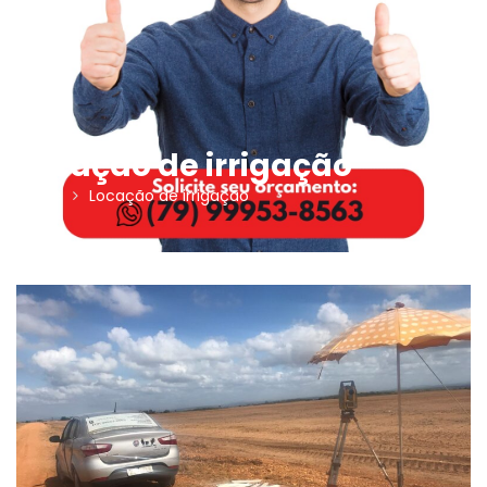
Locação de irrigação
Home
Locação de irrigação