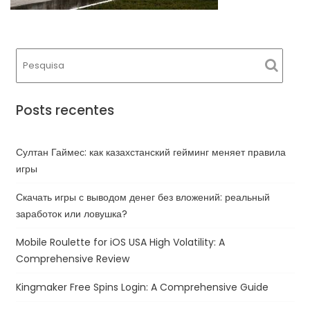
Posts recentes
Султан Гаймес: как казахстанский гейминг меняет правила
игры
Скачать игры с выводом денег без вложений: реальный
заработок или ловушка?
Mobile Roulette for iOS USA High Volatility: A
Comprehensive Review
Kingmaker Free Spins Login: A Comprehensive Guide