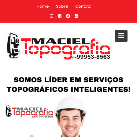
Skip
Home
Sobre
Contato
to
content