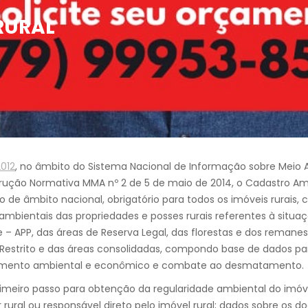
RURAL
2012
, no âmbito do Sistema Nacional de Informação sobre Meio 
rução Normativa MMA nº 2 de 5 de maio de 2014, o Cadastro Am
co de âmbito nacional, obrigatório para todos os imóveis rurais,
ambientais das propriedades e posses rurais referentes à situa
– APP, das áreas de Reserva Legal, das florestas e dos reman
 Restrito e das áreas consolidadas, compondo base de dados par
amento ambiental e econômico e combate ao desmatamento.
primeiro passo para obtenção da regularidade ambiental do imóv
or rural ou responsável direto pelo imóvel rural; dados sobre os